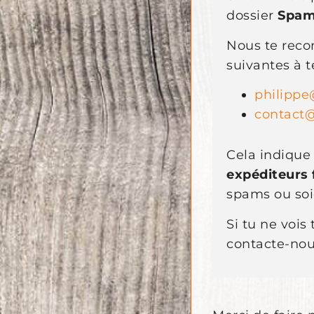
dossier
Spa
Nous te rec
suivantes à t
philippe
contact
Cela indique
expéditeurs 
spams ou soi
Si tu ne vois
contacte-nou