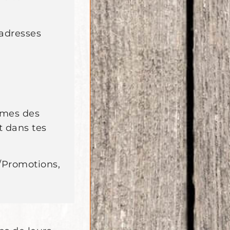
adresses
mmes des
t dans tes
m/Promotions,