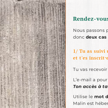
Rendez-vous
Nous passons 
donc
deux cas
1/ Tu as suiv
et t'es inscri
Tu vas recevoi
L’e-mail a pour 
Ton accès à ta
Utilise le
mot d
Malin est hébe