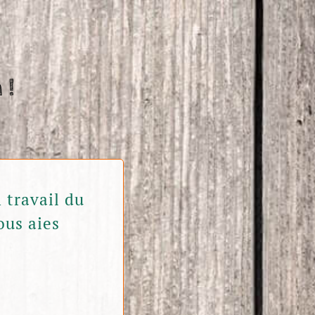
 !
 travail du
ous aies