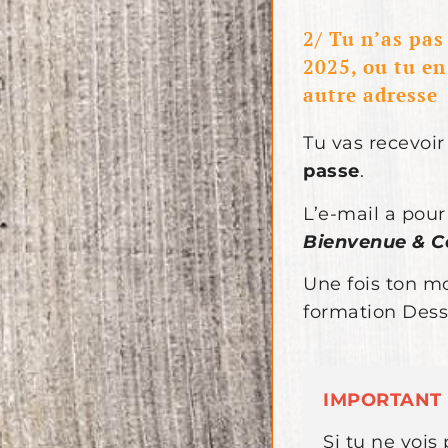
2/ Tu n’as pa
2025, ou tu en
autre adresse
Tu vas recevoi
passe
.
L’e-mail a pour 
Bienvenue & C
Une fois ton m
formation Dess
IMPORTANT
Si tu ne vois