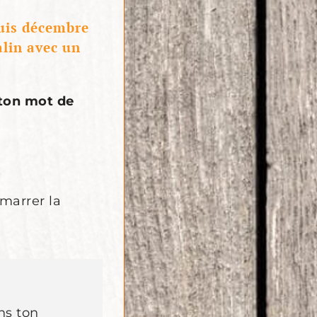
uis décembre
alin avec un
 ton mot de
marrer la
ns ton