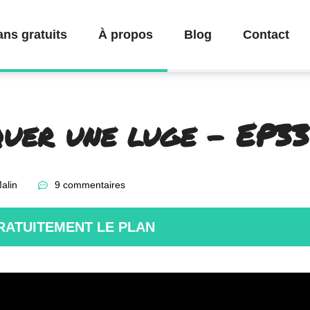
ans gratuits
À propos
Blog
Contact
uer une luge – EP33
alin
9 commentaires
RATUITEMENT LE PLAN