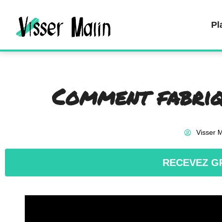
Pl
Comment fabriq
Visser M
RECEVEZ G